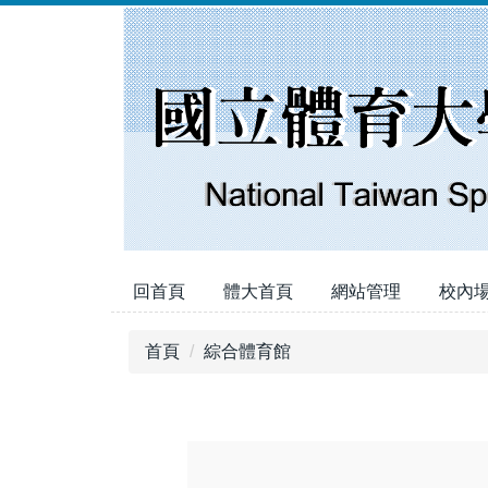
跳
到
主
要
內
容
區
回首頁
體大首頁
網站管理
校內
首頁
綜合體育館