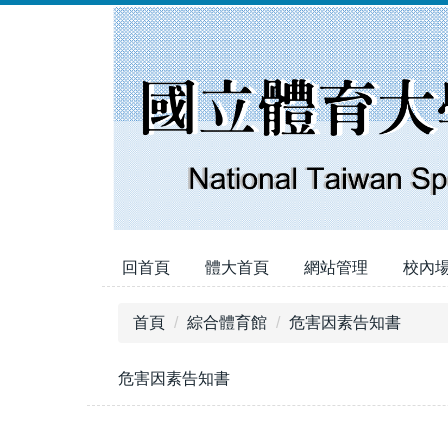
跳
到
主
要
內
容
區
回首頁
體大首頁
網站管理
校內
首頁
綜合體育館
危害因素告知書
危害因素告知書