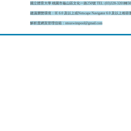
國立體育大學 桃園市龜山區文化一路250號 TEL: (03)328-3201轉5001、5
建議瀏覽環境：IE 6.0 及以上或Netscape Navigator 6.0 及以上相容瀏
解析度網頁管理信箱：ntsuswimpool@gmail.com