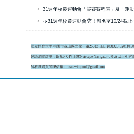
31週年校慶運動會「競賽賽程表」及「運動
📣31週年校慶運動會🏆！報名至10/24截止
國立體育大學 桃園市龜山區文化一路250號 TEL: (03)328-3201轉5001、5
建議瀏覽環境：IE 6.0 及以上或Netscape Navigator 6.0 及以上相容瀏
解析度網頁管理信箱：ntsuswimpool@gmail.com