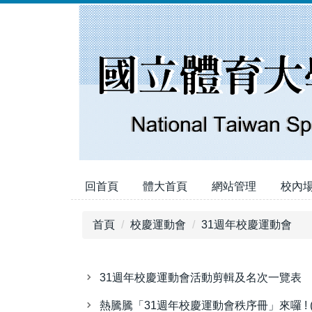
跳
到
主
要
內
容
區
回首頁
體大首頁
網站管理
校內
首頁
校慶運動會
31週年校慶運動會
31週年校慶運動會活動剪輯及名次一覽表
熱騰騰「31週年校慶運動會秩序冊」來囉 ! 