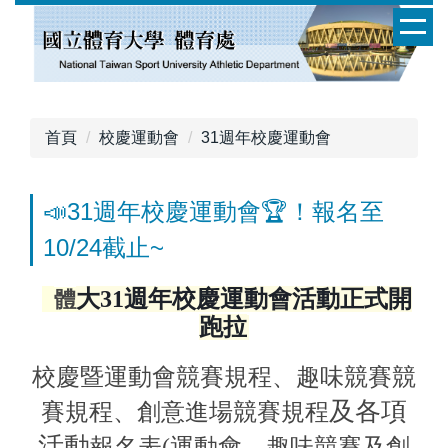
跳
到
主
要
內
容
首頁
校慶運動會
31週年校慶運動會
區
📣31週年校慶運動會🏆！報名至
10/24截止~
大31週年校慶運動會活動正式開
體
跑拉
校慶暨運動會競賽規程、趣味競賽競
及各項
賽規程、創意進場競賽規程
活動
報名表(運動會、趣味競賽及創