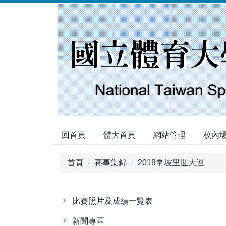
跳
到
主
要
內
容
區
回首頁
體大首頁
網站管理
校內
首頁
賽事集錦
2019拿坡里世大運
比賽照片及成績一覽表
新聞專區