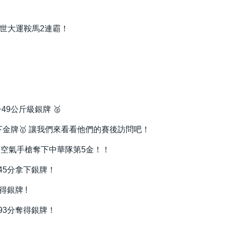
世大運鞍馬2連霸！
9公斤級銀牌 🥈
下金牌🥇 讓我們來看看他們的賽後訪問吧！
尺空氣手槍奪下中華隊第5金！！
45分拿下銀牌！
銀牌 !
93分奪得銀牌！