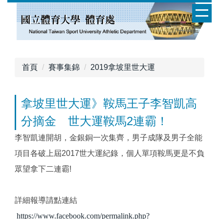
跳
到
主
要
內
容
首頁
賽事集錦
2019拿坡里世大運
區
拿坡里世大運》鞍馬王子李智凱高
分摘金 世大運鞍馬2連霸！
李智凱連開胡，金銀銅一次集齊，男子成隊及男子全能
項目各破上屆2017世大運紀錄，個人單項鞍馬更是不負
眾望拿下二連霸!
詳細報導請點連結
https://www.facebook.com/permalink.php?