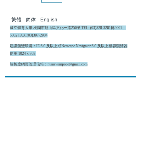
繁體
简体
English
國立體育大學 桃園市龜山區文化一路250號 TEL: (03)328-3201轉5001、
5002 FAX:(03)397-2904
建議瀏覽環境：IE 6.0 及以上或Netscape Navigator 6.0 及以上相容瀏覽器
使用 1024 x 768
解析度網頁管理信箱：ntsuswimpool@gmail.com