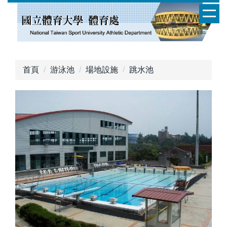
跳
到
主
要
內
容
首頁
游泳池
場地設施
跳水池
區