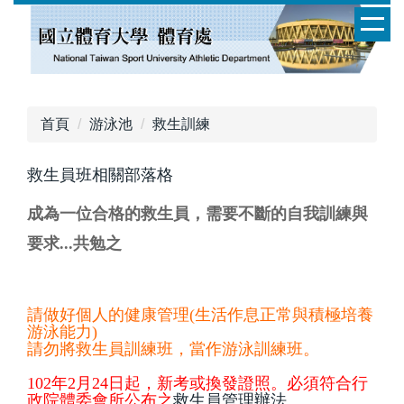
跳
到
主
要
內
容
首頁
游泳池
救生訓練
區
救生員班相關部落格
成為一位合格的救生員，需要不斷的自我訓練與
要求...共勉之
請做好個人的健康管理(生活作息正常與積極培養
游泳能力)
請勿將救生員訓練班，當作游泳訓練班。
102年2月24日起，新考或換發證照。必須符合行
政院體委會所公布之
救生員管理辦法
。