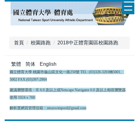
跳
到
主
要
內
容
首頁
校園路跑
2018中正體育園區校園路跑
區
繁體
简体
English
國立體育大學 桃園市龜山區文化一路250號 TEL: (03)328-3201轉5001、
5002 FAX:(03)397-2904
建議瀏覽環境：IE 6.0 及以上或Netscape Navigator 6.0 及以上相容瀏覽器
使用 1024 x 768
解析度網頁管理信箱：ntsuswimpool@gmail.com