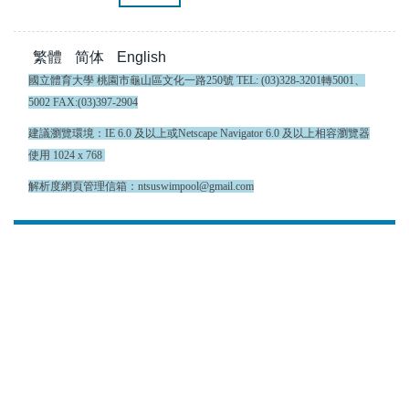
繁體
简体
English
國立體育大學 桃園市龜山區文化一路250號 TEL: (03)328-3201轉5001、
5002 FAX:(03)397-2904
建議瀏覽環境：IE 6.0 及以上或Netscape Navigator 6.0 及以上相容瀏覽器
使用 1024 x 768
解析度網頁管理信箱：ntsuswimpool@gmail.com