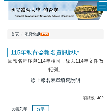
跳
到
主
要
內
容
首頁
消息快訊
區
115年教育盃報名資訊說明
因報名程序與114年相同，故以114年文件做
範例。
線上報名表單填寫說明
瀏覽數:
403
友善列印
分享