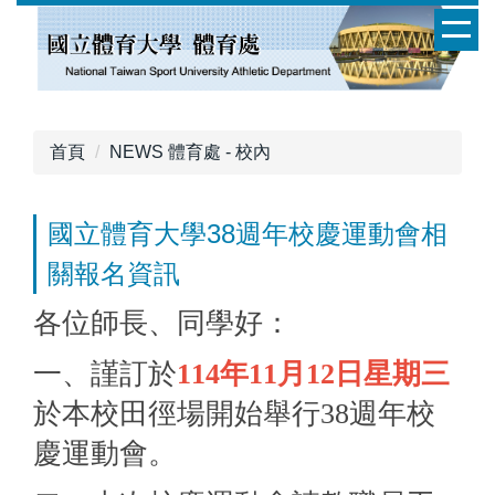
跳
到
主
要
內
容
首頁
NEWS 體育處 - 校內
區
國立體育大學38週年校慶運動會相
關報名資訊
各位師長、同學好：
一、謹訂於
114年11月12日星期三
於本校田徑場開始舉行38
週年校
慶運動會。