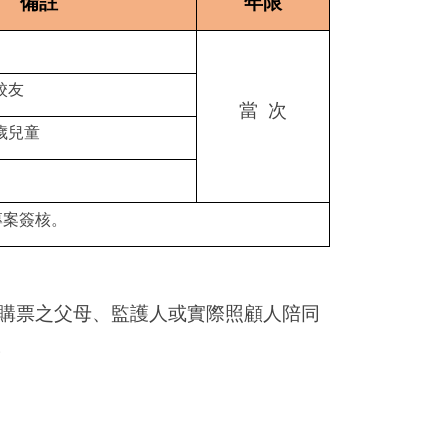
備註
年限
校友
當 次
歲兒童
專案簽核。
購票之父母、監護人或實際照顧人陪同
。