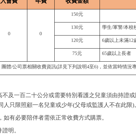
入會費
年費
收費金額
150
元
130
元
學生/軍警/本校
0
0
120
元
6
歲以上未滿12
75
元
6
5
歲以上長者
團體/公司票相關收費資訊(詳見下列說明4至6)，並依當時情況
高不及一百二十公分或需要特別看護之兒童須由持證或
同人只限照顧一名兒童或少年(父母或監護人不在此限)
，如有必要陪伴者需依正常收費方式購票。
件證明。