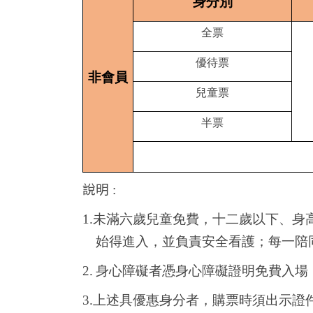
身分別
全票
優待票
非會員
兒童票
半票
說明
:
1.
未滿六歲兒童免費，十二歲以下、身
始得進入，並負責安全看護；每一陪
2.
身心障礙者憑身心障礙證明免費入場
3.
上述具優惠身分者，購票時須出示證