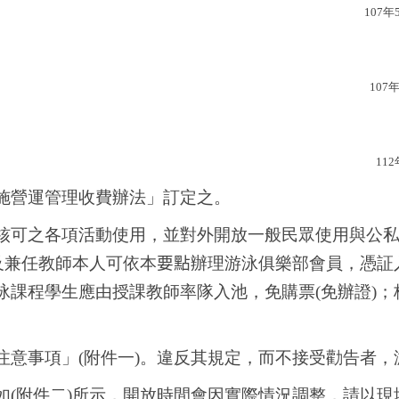
107
年
107
年
112
施營運管理收費辦法
」訂定之。
核可之各項活動使用，並對外開放一般民眾使用與公
及兼任教師本人可依本
要點
辦理游泳俱樂部會員，憑証
泳課程學生應由授課教師率隊入池，免購票(免辦證)
注意事項
」
(
附件一)。違反其規定，而不接受勸告者
如(附件二)所示，開放時間會因實際情況調整，請以現