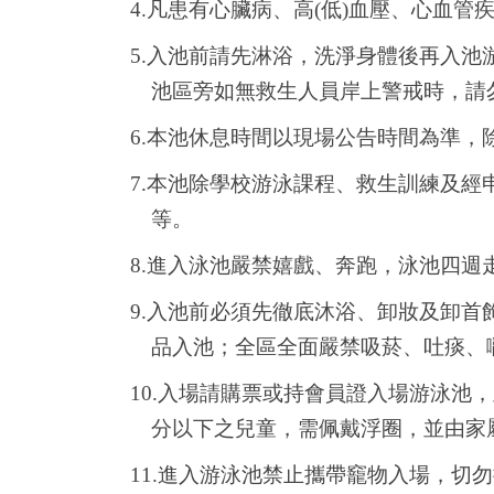
4.
凡患有心臟病、高(低)血壓、心血管
5.
入池前請先淋浴，洗淨身體後再入池
池區旁如無救生人員岸上警戒時，請
6.
本池休息時間以現場公告時間為準，
7.
本池除學校游泳課程、救生訓練及經
等。
8.
進入泳池嚴禁嬉戲、奔跑，泳池四週
9.
入池前必須先徹底沐浴、卸妝及卸首
品入池；全區全面嚴禁吸菸、吐痰、
10.
入場請購票或持會員證入場游泳池，
分以下之兒童，需佩戴浮圈，並由家
11.
進入游泳池禁止攜帶竉物入場，切勿