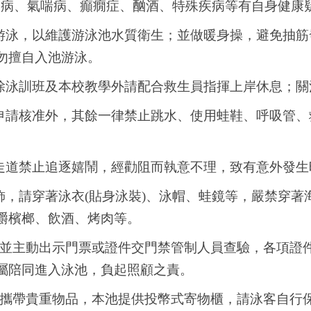
疾病、氣喘病、癲癇症、酗酒、特殊疾病等有自身健康
游泳，以維護游泳池水質衛生；並做暖身操，避免抽筋
勿擅自入池游泳。
除泳訓班及本校教學外請配合救生員指揮上岸休息；關
申請核准外，其餘一律禁止跳水、使用蛙鞋、呼吸管、
走道禁止追逐嬉鬧，經勸阻而執意不理，致有意外發
飾，請穿著泳衣(貼身泳裝)、泳帽、蛙鏡等，嚴禁穿著
嚼檳榔、飲酒、烤肉等。
並主動出示門票或證件交門禁管制人員查驗，各項證
屬陪同進入泳池，負起照顧之責。
攜帶貴重物品，本池提供投幣式寄物櫃，請泳客自行