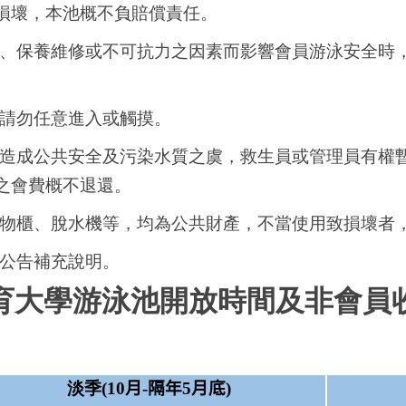
損壞，本池概不負賠償責任。
、保養維修或不可抗力之因素而影響會員游泳安全時
請勿任意進入或觸摸。
造成公共安全及污染水質之虞，救生員或管理員有權
之會費概不退還。
物櫃、脫水機等，均為公共財產，不當使用致損壞者
公告補充說明。
育大學游泳池開放時間及非會員
淡季(10
月
-
隔年
5
月底
)