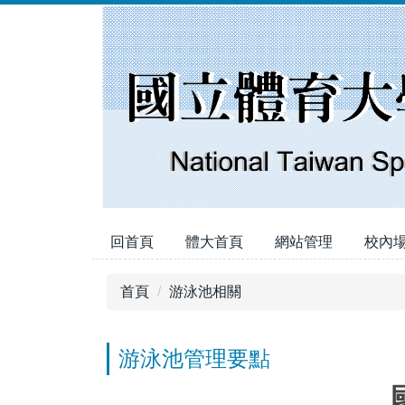
跳
到
主
要
內
容
區
回首頁
體大首頁
網站管理
校內
首頁
游泳池相關
游泳池管理要點