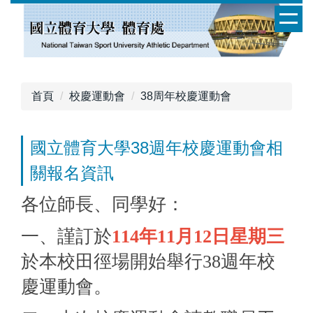
跳
到
主
要
內
容
首頁
校慶運動會
38周年校慶運動會
區
國立體育大學38週年校慶運動會相
關報名資訊
各位師長、同學好：
一、謹訂於
114年11月12日星期三
於本校田徑場開始舉行38
週年校
慶運動會。