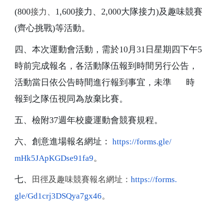
(800
1,
600接力、2,000大隊接力)及趣味競賽
接力、
(齊心挑戰
)等活動
。
四、本次運動會活動，
需於10月31日星期四下午5
時前完成報名，
各活動隊伍報到時間另行公告，
活動當日依公告時間進行報到事宜，
未準 時
報到之隊伍視同為放棄比賽。
五、檢附
37
週年校慶運動會競賽規程。
六、創意進場報名網址：
https://forms.gle/
。
mHk5JApKGDse91fa9
七、
田徑及趣味競賽報名網址：
https://forms.
gle/Gd1crj3DSQya7gx46
。