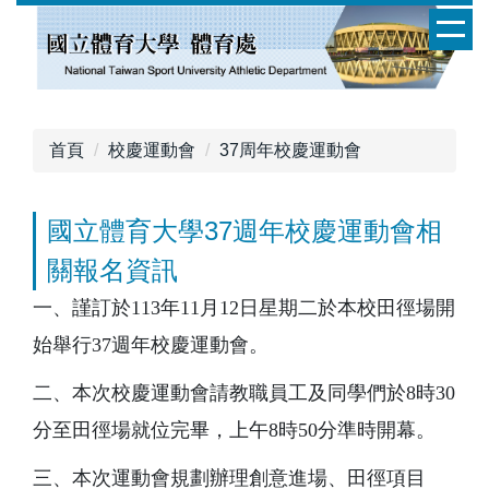
跳
到
主
要
內
容
首頁
校慶運動會
37周年校慶運動會
區
國立體育大學37週年校慶運動會相
關報名資訊
一、謹訂於
113
年
11
月
12
日星期二於
本校田徑場開
始舉行
37
週年校慶運動會。
二、本次校慶運動會請教職員工及同學們
於
8
時
30
分至田徑場就位
完畢，上午
8
時
50
分準時開幕。
三、本次運動會規劃辦理創意進場、田徑項目