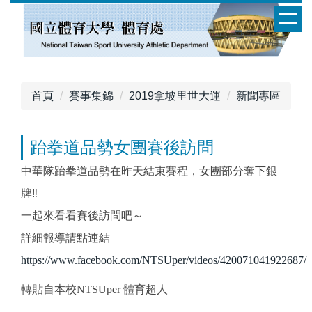
跳
到
主
要
內
容
首頁
賽事集錦
2019拿坡里世大運
新聞專區
區
跆拳道品勢女團賽後訪問
中華隊跆拳道品勢在昨天結束賽程，女團部分奪下銀
牌‼️
一起來看看賽後訪問吧～
詳細報導請點連結
https://www.facebook.com/NTSUper/videos/420071041922687/
轉貼自本校
NTSUper
體育超人