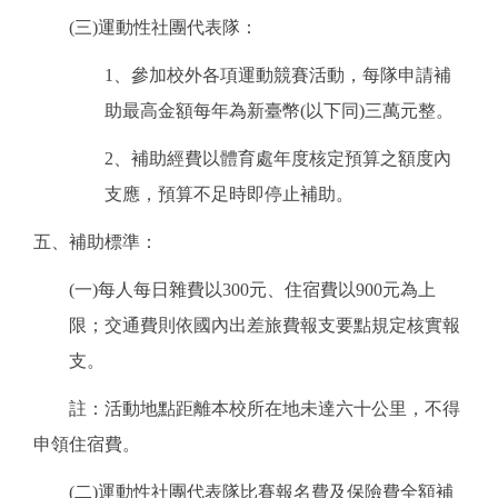
(
三
)
運動性社團代表隊：
1
、參加校外各項運動競賽活動，每隊申請補
助最高金額每年為新臺幣
(
以下同
)
三萬元整。
2
、補助經費以體育處年度核定預算之額度內
支應，預算不足時即停止補助。
五、補助標準：
(
一
)
每人每日雜費以
300
元、住宿費以
900
元為上
限；交通費則依國內出差旅費報支要點規定核實報
支。
註：活動地點距離本校所在地未達六十公里，不得
申領住宿費。
(
二
)
運動性社團代表隊比賽報名費及保險費全額補