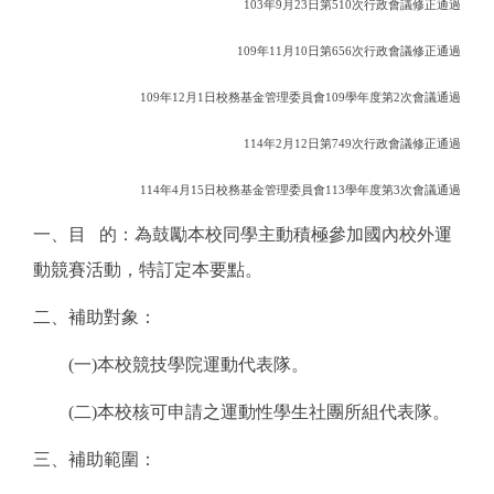
103
年
9
月
23
日第
510
次行政會議修正通過
109
年
11
月
10
日第
656
次行政會議修正通過
109
年
12
月
1
日校務基金管理委員會
109
學年度第
2
次會議通過
114
年2月12日第749次行政會議修正通過
114
年4月15日校務基金管理委員會113學年度第3次會議通過
一、目
的：為鼓勵本校同學主動積極參加國內校外運
動競賽活動，特訂定本要點。
二、補助對象：
(
一
)
本校競技學院運動代表隊。
(
二
)
本校核可申請之運動性學生社團所組代表隊。
三、補助範圍：