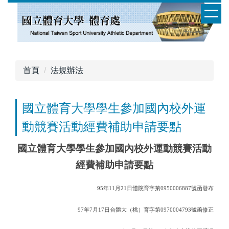
跳
到
主
要
內
容
首頁
法規辦法
區
國立體育大學學生參加國內校外運
動競賽活動經費補助申請要點
國立體育大學學生參加國內校外運動競賽活動
經費補助申請要點
95
年
11
月
21
日體院育字第
0950006887
號函發布
97
年
7
月
17
日台體大（桃）育字第
0970004793
號函修正