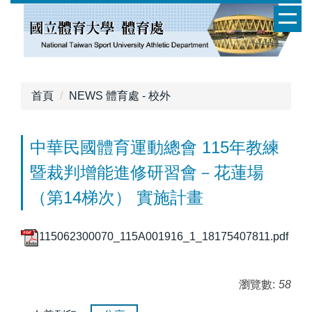
跳
到
主
要
內
容
首頁
NEWS 體育處 - 校外
區
中華民國體育運動總會 115年教練
暨裁判增能進修研習會－花蓮場
（第14梯次） 實施計畫
115062300070_115A001916_1_18175407811.pdf
瀏覽數:
58