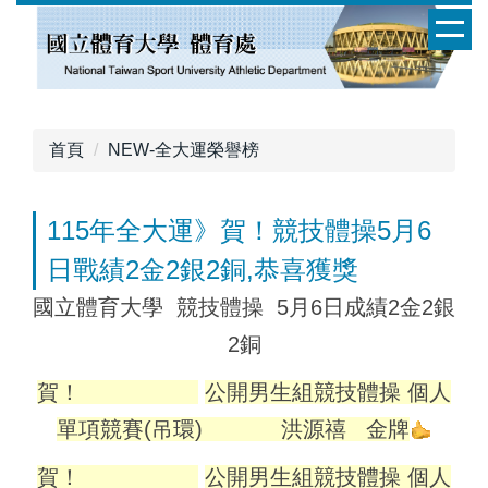
跳
到
主
要
內
容
首頁
NEW-全大運榮譽榜
區
115年全大運》賀！競技體操5月6
日戰績2金2銀2銅,恭喜獲獎
國立體育大學 競技體操 5月6日成績2金2銀
2銅
賀！
公開男生組競技體操 個人
單項競賽(吊環) 洪源禧 金牌
賀！
公開男生組競技體操 個人