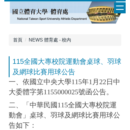
跳
到
主
要
內
容
首頁
NEWS 體育處 - 校內
區
115全國大專校院運動會桌球、羽球
及網球比賽用球公告
一、依國立中央大學115年1月22日中
大委體字第1155000025號函公告。
二、「中華民國115全國大專校院運
動會」桌球、羽球及網球比賽用球公
告如下：