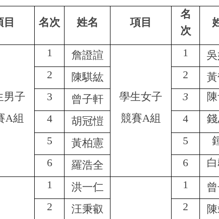
名
項目
名次
姓名
項目
次
1
1
詹證諠
吳
2
2
陳騏紘
黃
生男子
3
學生女子
3
陳
曾子軒
賽A組
競賽A組
4
4
錢
胡冠愷
5
5
黃柏憲
6
6
白
羅浩全
1
1
洪一仁
曾
2
2
汪秉叡
陳