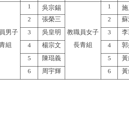
1
1
吳宗錫
施
2
張榮三
2
蘇
員男子
3
吳皇明
教職員女子
3
李
青組
長青組
4
楊宗文
4
郭
5
陳琨義
5
黃
6
周宇輝
6
黃