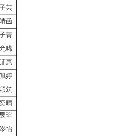
子芸
靖函
子菁
允晞
証惠
佩婷
穎筑
奕晴
昱瑄
岑怡