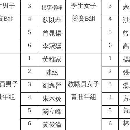
生男子
3
學生女子
3
余
楊李楷峰
賽B組
競賽B組
4
4
蘇以恭
洪
5
5
曾晁揚
曾
6
6
李冠廷
高
1
1
黃稚家
楊
2
2
陳紘
張
員男子
3
教職員女子
3
劉逸晉
湯
壯年組
青壯年組
4
4
朱木炎
方
5
5
黃
闕立峰
6
6
林
黃俊溢