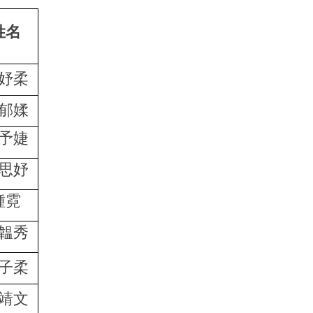
姓名
妤柔
郁媃
予婕
思妤
鍾霓
韞秀
子柔
靖文