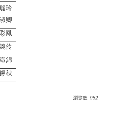
麗玲
淑卿
彩鳳
婉伶
織錦
錫秋
瀏覽數:
952