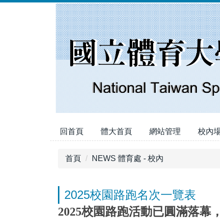
跳
到
主
要
內
容
區
回首頁
體大首頁
網站管理
校內
首頁
NEWS 體育處 - 校內
2025校園路跑名次一覽表
2025校園路跑活動已圓滿落幕