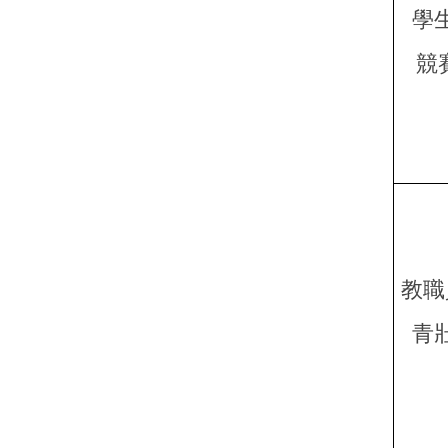
學
競
教職
青