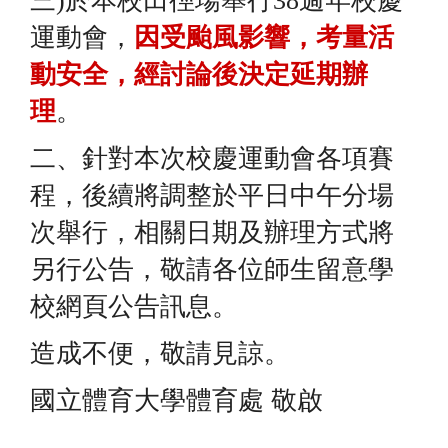
三)於本校田徑場舉行38
週年
校慶
運動會
，
因受颱風影響，考量活
動安全，
經討論後決定延期辦
理
。
二、針對本次校慶
運動會各項
賽
程
，
後續
將調整於平日中午分場
次舉
行，相關日期及辦理方式將
另行公告，
敬請各位師生留意學
校網頁公告訊息。
造成不便，敬請見諒。
國立體育大學體育處
敬啟