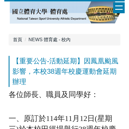
跳
到
主
要
內
容
首頁
NEWS 體育處 - 校內
區
【重要公告-活動延期】因鳳凰颱風
影響，本校38週年校慶運動會延期
辦理
各位師長、職員及同學好：
一、原訂於114年11月12日(星期