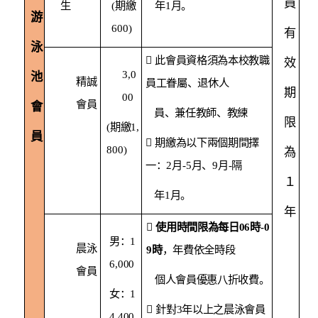
員
生
(
期繳
年
1
月。
游
600)
有
泳

此會員資格須為本校教職
效
3,0
池
精誠
員工眷屬、退休人
期
00
會員
會
員、兼任教師、教練
限
(
期繳
1,
員

期繳為以下兩個期間擇
800
)
為
一：
2
月
-5
月、
9
月
-
隔
１
年
1
月。
年

使用時間限為每日
06
時
-0
男：
1
晨泳
9
時
，年費依全時段
6,000
會員
個人會員優惠八折收費。
女：
1

針對
3
年以上之晨泳會員
4,400