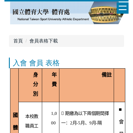
跳
到
主
要
內
容
首頁
會員表格下載
區
入會 會員 表格
身
年
備註
分
費
別
■
1,0

期繳為以下兩個期間擇
國
本校教
會
00
一
：
2
月
-
5
月、
9
月
-
隔
職員工
體