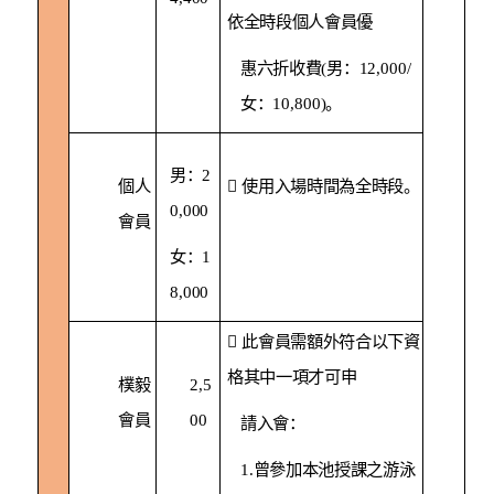
依全時段個人會員優
惠六折收費
(
男：
12,000/
女：
10,800)
。
男：
2
個人

使用入場時間為全時段。
0,000
會員
女：
1
8,000

此會員需額外符合以下資
格其中一項才可申
樸毅
2,5
會員
00
請入會：
1.
曾參加本池授課之游泳