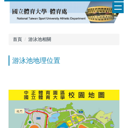
跳
到
主
要
內
容
首頁
游泳池相關
區
游泳池地理位置