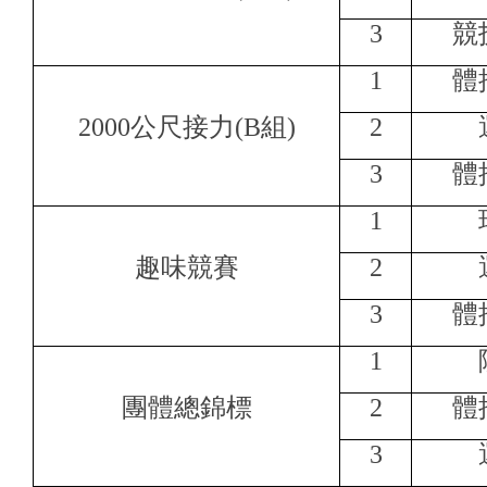
3
競
1
體
2000
公尺接力(B組)
2
3
體
1
趣味競賽
2
3
體
1
團體總錦標
2
體
3