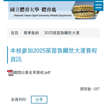
跳
到
主
要
內
容
首頁
賽事集錦
2025萊茵魯爾世大運
區
本校參加2025萊茵魯爾世大運賽程
資訊
國體出賽名單賽程.pdf
瀏覽數:
587
友善列印
分享