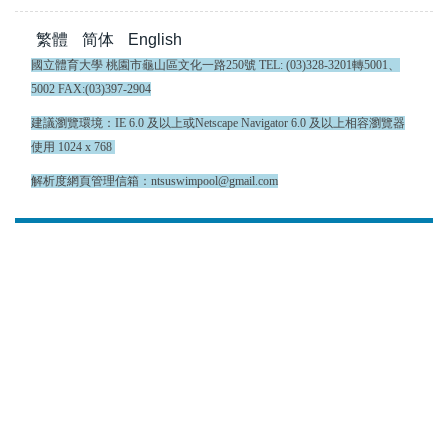
繁體
简体
English
國立體育大學 桃園市龜山區文化一路250號 TEL: (03)328-3201轉5001、
5002 FAX:(03)397-2904
建議瀏覽環境：IE 6.0 及以上或Netscape Navigator 6.0 及以上相容瀏覽器
使用 1024 x 768
解析度網頁管理信箱：ntsuswimpool@gmail.com