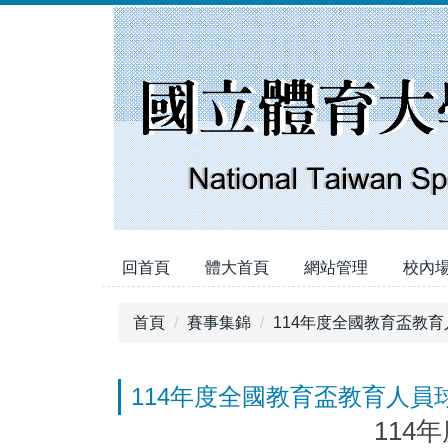
跳
到
主
要
內
容
區
回首頁
體大首頁
網站管理
校內
首頁
賽事集錦
114年度全國教育盃教
114年度全國教育盃教育人員
114