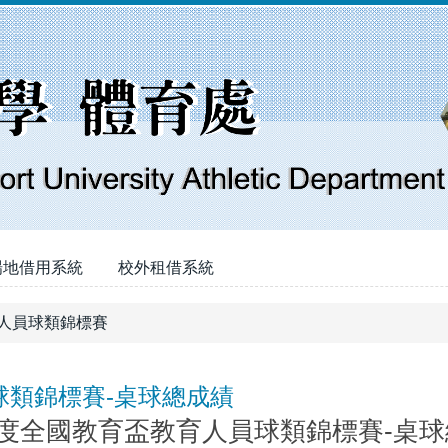
場地借用系統
校外租借系統
育人員球類錦標賽
球類錦標賽-桌球總成績
年度全國教育盃教育人員球類錦標賽-桌