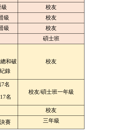
晉級
校友
未晉級
校友
晉級
校友
碩士班
、
總和破
校友
紀錄
7名
校友
/
碩士班一年級
17名
校友
三年
級
決賽