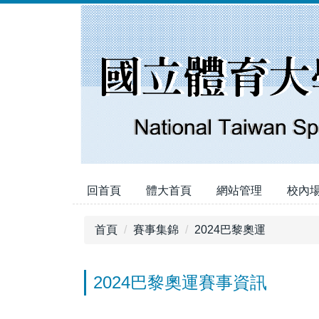
跳
到
主
要
內
容
區
回首頁
體大首頁
網站管理
校內
首頁
賽事集錦
2024巴黎奧運
2024巴黎奧運賽事資訊