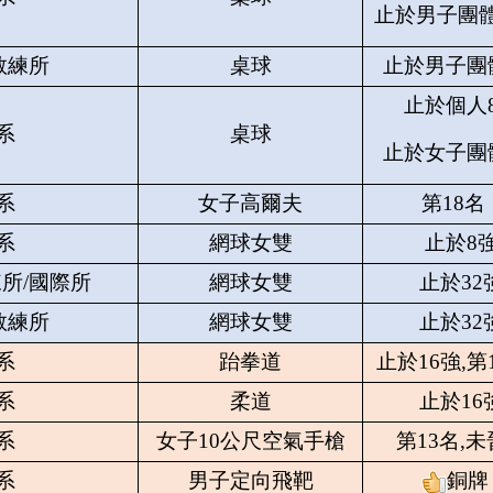
止於男子團體
教練所
桌球
止於男子團
止於個人
系
桌球
止於女子團
系
女子高爾夫
第18名
系
網球女雙
止於8
所/國際所
網球女雙
止於32
教練所
網球女雙
止於32
系
跆拳道
止於16強,第
系
柔道
止於16
系
女子
10
公尺空氣手槍
第13名,
系
男子定向飛靶
銅牌