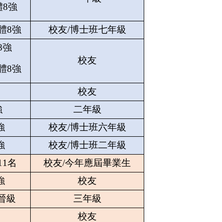
8強
體8強
校友
/
博士班七年級
8強
校友
體8強
校友
強
二年級
強
校友
/
博士班六年級
強
校友
/
博士班二年級
11名
校友
/
今年應屆畢業生
強
校友
未晉級
三年級
校友