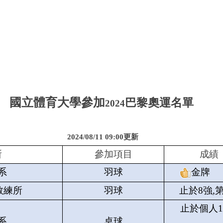
國立體育大學參加
巴黎奧運名單
2024
2024/08/11 09:00
更新
所
參加項目
成績
系
羽球
金牌
教練所
羽球
止於8強,
止於個人1
系
桌球