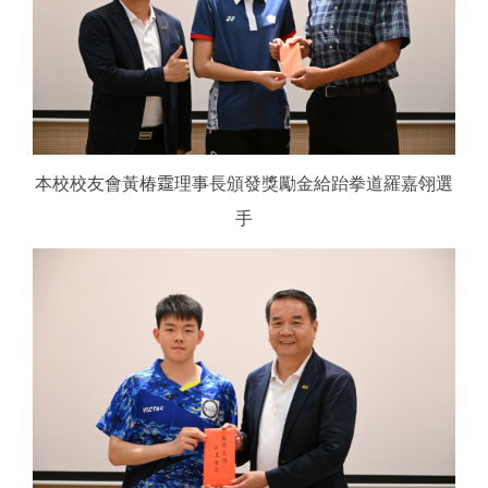
本校校友會黃椿
𩃀
理事長頒發獎勵金給跆拳道羅嘉翎選
手