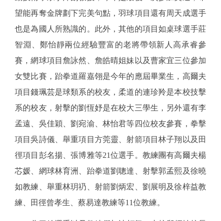
望能再奪金牌劃下完美句點，羽球項目還有周天成選手
也是為國人所熟識的。此外，其他的項目如桌球選手莊
智淵、鄭怡靜兩位經驗豐富的老將帶領新人高承睿參
賽，網球項目詹詠然、詹皓晴姐妹以及曹家宜三位參加
女雙比賽，跆拳道羅嘉翎是今年的應屆畢業生，高爾夫
項目錢珮芸是球類系的校友，柔道的連珍羚是本校技擊
系的校友，射擊的劉恆妤是在校大三學生，另外還有李
孟遠、吳佳穎、劉宛渝、林怡君等四位校友參賽，拳擊
項目吳詩儀、舉重項目方莞靈、射箭項目林子翔以及田
徑項目彭名揚、張博雅等21位選手。教練團有高爾夫楊
芯媛、網球林育洲、跆拳道劉聰達、射擊郭孟熙及徐曉
如教練、舉重林玥礽、射箭劉炳宏、劉展明及徐梓益教
練、田徑曾孝生、蔡易達教練等11位教練。