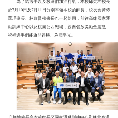
為了給選手以及教練們加油打氣，本校邱炳坤校長
於7月10日及7月11日分別率領本校的師長，校友會黃椿
𩃀理事長、林政賢秘書長也一起陪同，前往高雄國家運
動訓練中心以及桃園公西靶場，親自發放獎勵金慰勉，
祝福選手們能旗開得勝、為國爭光。
邱炳坤校長率本校師長至國家運動訓練中心慰勉參賽選