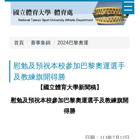
跳
到
主
要
內
容
首頁
賽事集錦
2024巴黎奧運
區
慰勉及預祝本校參加巴黎奧運選手
及教練旗開得勝
【國立體育大學新聞稿】
慰勉及預祝本校參加巴黎奧運選手及教練旗開
得勝
日期：113年7月12日