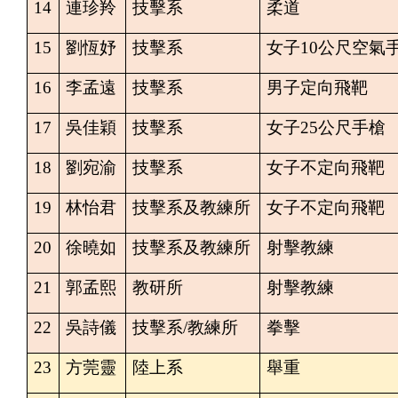
14
連珍羚
技擊系
柔道
15
劉恆妤
技擊系
女子
10
公尺空氣
16
李孟遠
技擊系
男子定向飛靶
17
吳佳穎
技擊系
女子
25
公尺手槍
18
劉宛渝
技擊系
女子不定向飛靶
19
林怡君
技擊系及教練所
女子不定向飛靶
20
徐曉如
技擊系及教練所
射擊教練
21
郭孟熙
教研所
射擊教練
22
吳詩儀
技擊系
/
教練所
拳擊
23
方莞靈
陸上系
舉重