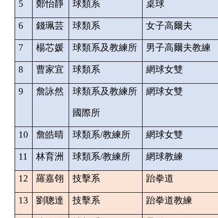
5
鄭怡靜
球類系
桌球
6
錢珮芸
球類系
女子高爾夫
7
楊芯媛
球類系及教練所
男子高爾夫教練
8
曹家宜
球類系
網球女雙
9
詹詠然
球類系及教練所
網球女雙
國際所
10
詹皓晴
球類系
/
教練所
網球女雙
11
林育洲
球類系
/
教練所
網球教練
12
羅嘉翎
技擊系
跆拳道
13
劉聰達
技擊系
跆拳道教練