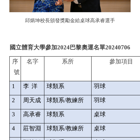
邱炳坤校長頒發獎勵金給桌球高承睿選手
國立體育大學參加
2024
巴黎奧運名單
20240706
序
名字
系所
參加項目
號
1
李
洋
球類系
羽球
2
周天成
球類系
/
教練所
羽球
3
高承睿
球類系
桌球
4
莊智淵
球類系
/
教練所
桌球