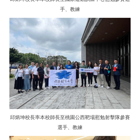
手、教練
邱炳坤校長率本校師長至桃園公西靶場慰勉射擊隊參賽
選手、教練