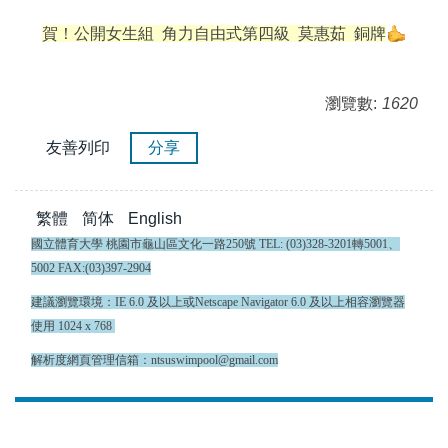
賀！公開女生組 角力自由式第四級 莫惠茹 銅牌
瀏覽數:
1620
友善列印
分享
繁體
简体
English
國立體育大學 桃園市龜山區文化一路250號 TEL: (03)328-3201轉5001、
5002 FAX:(03)397-2904
建議瀏覽環境：IE 6.0 及以上或Netscape Navigator 6.0 及以上相容瀏覽器
使用 1024 x 768
解析度網頁管理信箱：ntsuswimpool@gmail.com