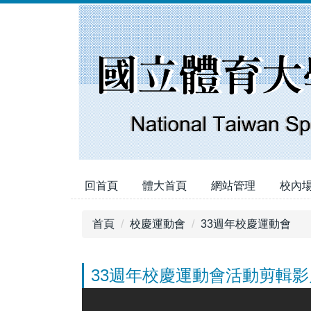
跳
到
主
要
內
容
區
回首頁
體大首頁
網站管理
校內
首頁
校慶運動會
33週年校慶運動會
33週年校慶運動會活動剪輯影