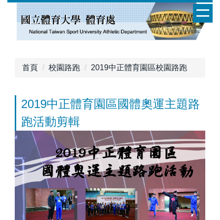
跳
到
主
要
內
容
首頁
校園路跑
2019中正體育園區校園路跑
區
2019中正體育園區國體奧運主題路
跑活動剪輯