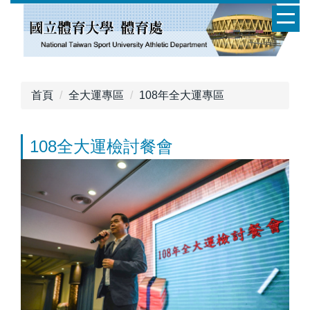
跳
到
主
要
內
容
首頁
全大運專區
108年全大運專區
區
108全大運檢討餐會