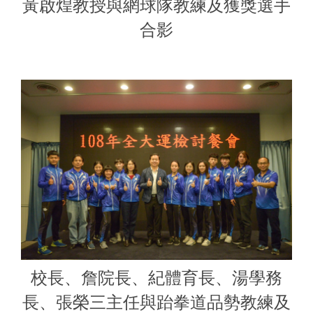
黃啟煌教授與網球隊教練及獲獎選手
合影
校長、詹院長、紀體育長、湯學務
長、張榮三主任與跆拳道品勢教練及