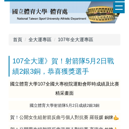
跳
到
主
要
內
容
首頁
全大運專區
107年全大運專區
區
107全大運》賀！射箭隊5月2日戰
績2銀3銅，恭喜獲獎選手
國立體育大學107全國大專校院運動會即時成績及比賽
精采畫面
國立體育大學射箭隊5月2日成績2銀3銅
賀！
公開女生組射箭反曲弓個人對抗賽
羅筱媛
銅牌