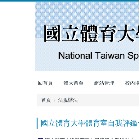
跳
到
主
要
內
容
區
回首頁
體大首頁
網站管理
校內
首頁
法規辦法
國立體育大學體育室自我評鑑