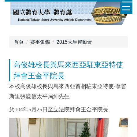
跳
到
主
要
內
容
首頁
賽事集錦
2015大馬運動會
區
高俊雄校長與馬來西亞駐東亞特使
拜會王金平院長
本校高俊雄校長與馬來西亞首相駐東亞特使-拿督
斯里張慶信太平局紳先生
於104年5月25日至立法院拜會王金平院長。