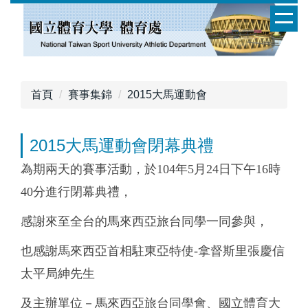
跳
到
主
要
內
容
首頁
賽事集錦
2015大馬運動會
區
2015大馬運動會閉幕典禮
為期兩天的賽事活動，於104年5月24日下午16時
40分進行閉幕典禮，
感謝來至全台的馬來西亞旅台同學一同參與，
也感謝馬來西亞首相駐東亞特使-拿督斯里張慶信
太平局紳先生
及主辦單位－馬來西亞旅台同學會、國立體育大