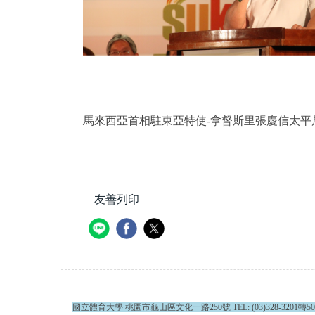
馬來西亞首相駐東亞特使-拿督斯里張慶信太平
友善列印
國立體育大學 桃園市龜山區文化一路250號 TEL: (03)328-3201轉5001、5