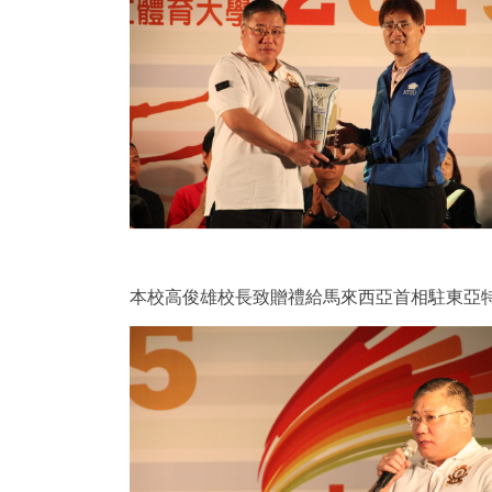
本校高俊雄校長致贈禮給馬來西亞首相駐東亞特