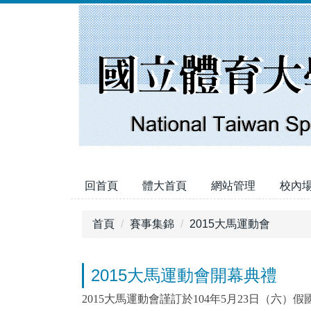
跳
到
主
要
內
容
區
回首頁
體大首頁
網站管理
校內
首頁
賽事集錦
2015大馬運動會
2015大馬運動會開幕典禮
2015大馬運動會謹訂於104年5月23日（六