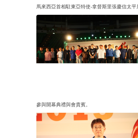
馬來西亞首相駐東亞特使-拿督斯里張慶信太平局
參與開幕典禮與會貴賓。