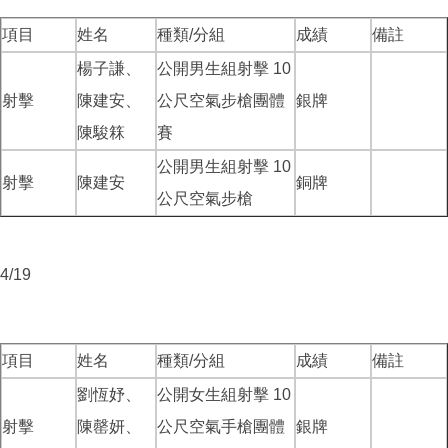
項目
姓名
種類/分組
成績
備註
楊子謙、
公開男生組射擊 10
射擊
陳建安、
公尺空氣步槍團體
銀牌
陳駿箖
賽
公開男生組射擊 10
射擊
陳建安
銅牌
公尺空氣步槍
4/19
項目
姓名
種類/分組
成績
備註
劉恆妤、
公開女生組射擊 10
射擊
陳罄妍、
公尺空氣手槍團體
銀牌