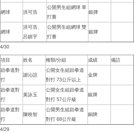
公開男生組網球 單
網球
洪可浩
銀牌
打賽
洪可浩、
公開男生組網球 雙
網球
銀牌
呂鎮宇
打賽
4/30
項目
姓名
種類/分組
成績
備註
跆拳道對
公開女生組跆拳道
謝沁諠
金牌
打
對打 73公斤以上
跆拳道對
公開女生組跆拳道
黃詠玉
銀牌
打
對打 57公斤級
跆拳道對
公開男生組跆拳道
陳映智
銅牌
打
對打 68公斤級
4/29