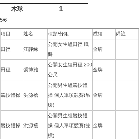
1
木球
5/6
項目
姓名
種類/分組
成績
備註
公開女生組田徑 鐵
田徑
江靜緣
金牌
餅
公開女生組田徑 200
田徑
張博雅
金牌
公尺
公開男生組競技體
競技體操
洪源禧
操 個人單項競賽(吊
金牌
環)
公開男生組競技體
競技體操
洪源禧
操 個人單項競賽(雙
金牌
槓)