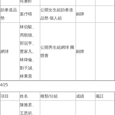
何秉軒
跆拳道品
公開女生組跆拳道
葉伃晴
銅牌
勢
品勢 個人組
林伯駿、
周順德、
郭冠亨、
公開男生組網球 團
網球
曹家凡、
銅牌
體賽
林煒倫、
劉子誠、
林秉晨
4/25
項目
姓名
種類/分組
成績
備註
陳雅君、
王恩祈、