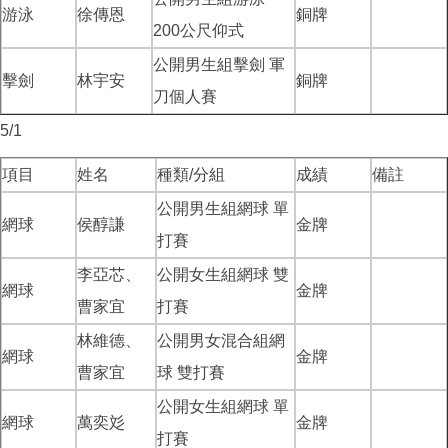
游泳
徐傳恩
銅牌
200公尺仰式
公開男生組擊劍 軍
擊劍
林宇安
銅牌
刀個人賽
5/1
項目
姓名
種類/分組
成績
備註
公開男生組網球 單
網球
侯醇謙
金牌
打賽
李亞芯、
公開女生組網球 雙
網球
金牌
曹家宜
打賽
林維德、
公開男女混合組網
網球
金牌
曹家宜
球 雙打賽
公開女生組網球 單
網球
萬奕彣
金牌
打賽