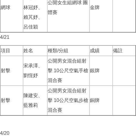
公開女生組網球 團
網球
林冠妤、
金牌
體賽
賴芃妤、
呂佳穎
4/21
項目
姓名
種類/分組
成績
備註
公開男女混合組射
宋承澤、
射擊
擊 10公尺空氣手槍
銀牌
劉恆妤
混合賽
公開男女混合組射
陳建安、
射擊
擊 10公尺空氣步槍
銅牌
藍雅莉
混合賽
4/20