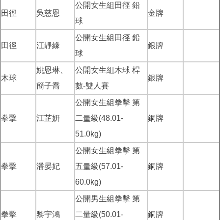
公開女生組田徑 鉛
田徑
吳慈恩
金牌
球
公開女生組田徑 鉛
田徑
江靜緣
銀牌
球
姚恩琳、
公開女生組木球 桿
木球
銀牌
簡子喬
數-雙人賽
公開女生組拳擊 第
拳擊
江芷妍
二量級(48.01-
銅牌
51.0kg)
公開女生組拳擊 第
拳擊
潘晏妃
五量級(57.01-
銅牌
60.0kg)
公開男生組拳擊 第
拳擊
黎宇鴻
二量級(50.01-
銅牌