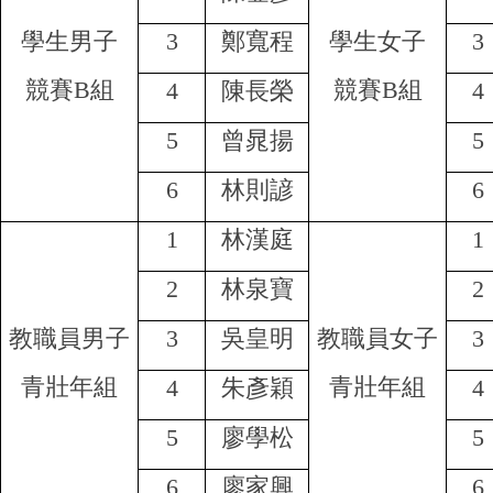
學生男子
3
鄭寬程
學生女子
3
競賽B組
競賽B組
4
陳長榮
4
5
曾晁揚
5
6
林則諺
6
1
林漢庭
1
2
林泉寶
2
教職員男子
3
吳皇明
教職員女子
3
青壯年組
青壯年組
4
朱彥穎
4
5
廖學松
5
6
廖家興
6