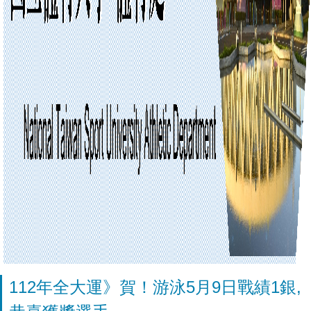
112年全大運》賀！游泳5月9日戰績1銀,